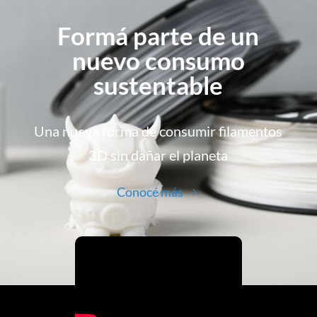
Formá parte de un
nuevo consumo
sustentable
Una nueva forma de consumir filamentos
3D sin dañar el planeta
Conocé más