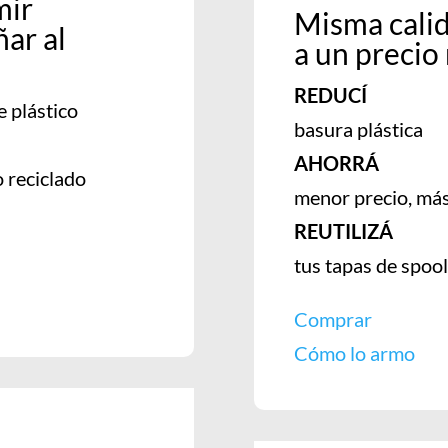
mir
Misma cali
ñar al
a un precio
REDUCÍ
e plástico
basura plástica
AHORRÁ
o reciclado
menor precio, más
REUTILIZÁ
tus tapas de spool
Comprar
Cómo lo armo