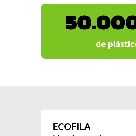
50.000
de plástic
ECOFILA