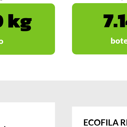
7.
 kg
bote
o
ECOFILA 