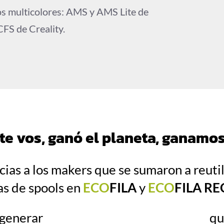
os multicolores: AMS y AMS Lite de
FS de Creality.
e vos, ganó el planeta, ganamo
cias a los makers que se sumaron a reutil
as de spools en
ECO
FILA
y
ECO
FILA R
 generar
qu