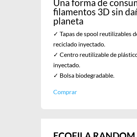
Una forma de consu
filamentos 3D sin da
planeta
✓ Tapas de spool reutilizables d
reciclado inyectado.
✓ Centro reutilizable de plástic
inyectado.
✓ Bolsa
biodegradable
.
Comprar
ECOFILA RANDOM