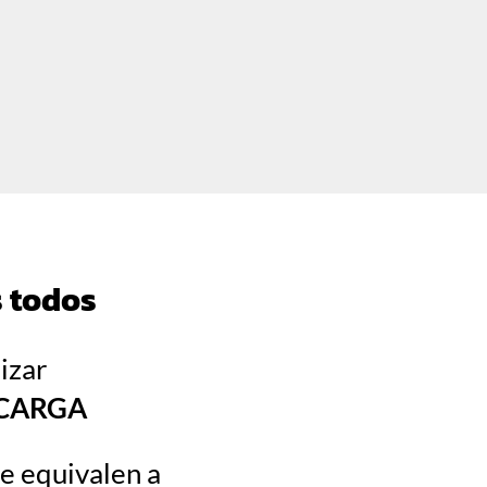
s todos
izar
ECARGA
e equivalen a