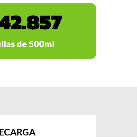
142.857
llas de 500ml
RECARGA