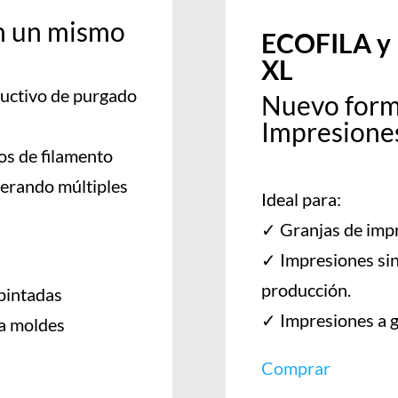
en un mismo
ECOFILA y
XL
ductivo de purgado
Nuevo form
Impresiones
os de filamento
nerando múltiples
Ideal para:
✓ Granjas de imp
✓ Impresiones sin
producción.
pintadas
✓ Impresiones a g
ra moldes
Comprar